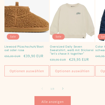
Sale
Sale
Sa
Liewood Plüschschuh/Boot
Oversized Daily Seven
Color 
oat oder rosa
Sweatshirt, weiß mit Stickerei
schwar
"let's chase it together"
Normaler
Verkaufspreis
€39,90 EUR
Norm
€55,00 EUR
€49,95
Normaler
Verkaufspreis
€29,95 EUR
€39,95 EUR
Preis
Preis
Preis
Optionen auswählen
Optionen auswählen
Op
von
1
/
3
Alle anzeigen