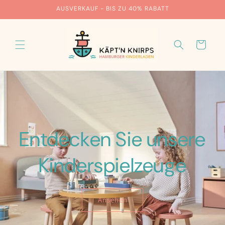
Direkt
AUSVERKAUF - BIS ZU 40% RABATT
zum
Inhalt
Warenkorb
Entdecken Sie unsere
Kinderspielzeuge
Ansehen