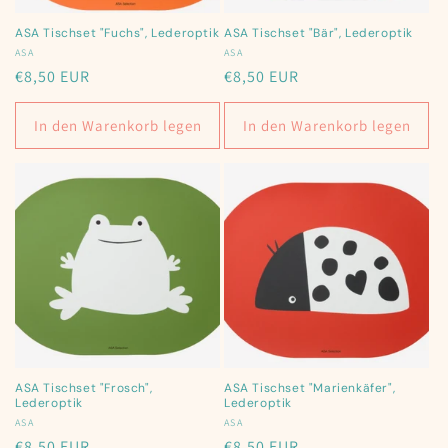
ASA Tischset "Fuchs", Lederoptik
ASA Tischset "Bär", Lederoptik
Anbieter:
ASA
Anbieter:
ASA
Normaler
€8,50 EUR
Normaler
€8,50 EUR
Preis
Preis
In den Warenkorb legen
In den Warenkorb legen
ASA Tischset "Frosch",
ASA Tischset "Marienkäfer",
Lederoptik
Lederoptik
Anbieter:
ASA
Anbieter:
ASA
Normaler
€8,50 EUR
Normaler
€8,50 EUR