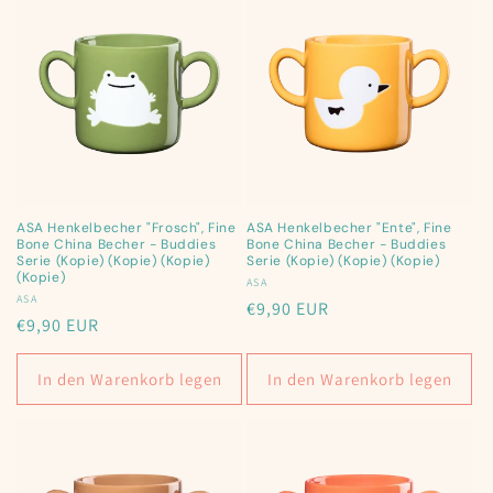
ASA Henkelbecher "Frosch", Fine
ASA Henkelbecher "Ente", Fine
Bone China Becher - Buddies
Bone China Becher - Buddies
Serie (Kopie) (Kopie) (Kopie)
Serie (Kopie) (Kopie) (Kopie)
(Kopie)
Anbieter:
ASA
Anbieter:
ASA
Normaler
€9,90 EUR
Normaler
€9,90 EUR
Preis
Preis
In den Warenkorb legen
In den Warenkorb legen