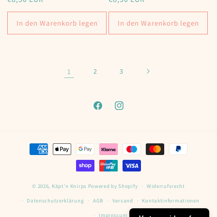
Preis
Preis
In den Warenkorb legen
In den Warenkorb legen
1
2
3
Facebook
Instagram
Zahlungsmethoden
© 2026,
Käpt'n Knirps
Powered by Shopify
Widerrufsrecht
Datenschutzerklärung
AGB
Versand
Kontaktinformationen
Impressum