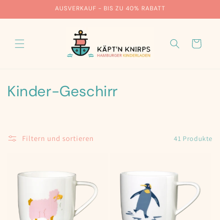
Direkt
AUSVERKAUF - BIS ZU 40% RABATT
zum
Inhalt
Warenkorb
K
Kinder-Geschirr
a
t
Filtern und sortieren
41 Produkte
e
g
o
r