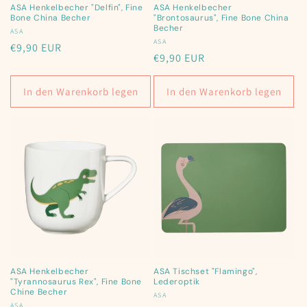
ASA Henkelbecher "Delfin", Fine
ASA Henkelbecher
Bone China Becher
"Brontosaurus", Fine Bone China
Becher
Anbieter:
ASA
Anbieter:
ASA
Normaler
€9,90 EUR
Normaler
€9,90 EUR
Preis
Preis
In den Warenkorb legen
In den Warenkorb legen
ASA Henkelbecher
ASA Tischset "Flamingo",
"Tyrannosaurus Rex", Fine Bone
Lederoptik
Chine Becher
Anbieter:
ASA
ASA