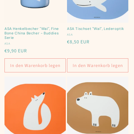
ASA Henkelbecher "Wal", Fine
ASA Tischset "Wal", Lederoptik
Bone China Becher - Buddies
Anbieter:
ASA
Serie
Normaler
€8,50 EUR
Anbieter:
ASA
Preis
Normaler
€9,90 EUR
Preis
In den Warenkorb legen
In den Warenkorb legen