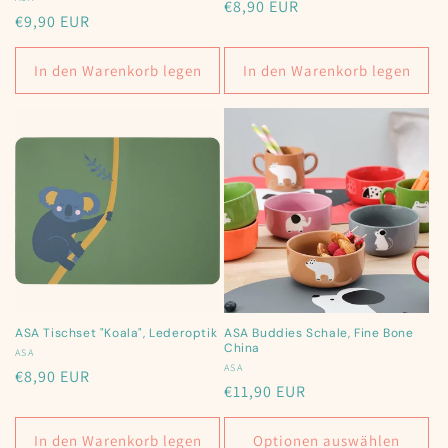
Anbieter:
Normaler
€8,90 EUR
Normaler
€9,90 EUR
Preis
Preis
In den Warenkorb legen
In den Warenkorb legen
ASA Tischset "Koala", Lederoptik
ASA Buddies Schale, Fine Bone
China
Anbieter:
ASA
Anbieter:
ASA
Normaler
€8,90 EUR
Normaler
€11,90 EUR
Preis
Preis
In den Warenkorb legen
Optionen auswählen