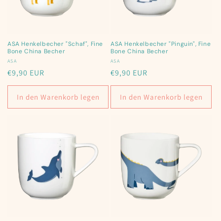
i
e
:
ASA Henkelbecher "Schaf", Fine
ASA Henkelbecher "Pinguin", Fine
Bone China Becher
Bone China Becher
Anbieter:
ASA
Anbieter:
ASA
Normaler
€9,90 EUR
Normaler
€9,90 EUR
Preis
Preis
In den Warenkorb legen
In den Warenkorb legen