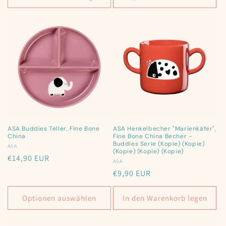
ASA Buddies Teller, Fine Bone
ASA Henkelbecher "Marienkäfer",
China
Fine Bone China Becher -
Buddies Serie (Kopie) (Kopie)
Anbieter:
ASA
(Kopie) (Kopie) (Kopie)
Normaler
€14,90 EUR
Anbieter:
ASA
Preis
Normaler
€9,90 EUR
Preis
Optionen auswählen
In den Warenkorb legen