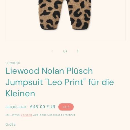
Medien
M
1
2
in
in
von
1
/
4
Modal
M
öffnen
ö
LIEWOOD
Liewood Nolan Plüsch
Jumpsuit "Leo Print" für die
Kleinen
Normaler
Verkaufspreis
€48,00 EUR
€80,00 EUR
Sale
Preis
inkl. MwSt.
Versand
wird beim Checkout berechnet
Größe